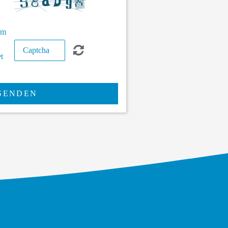
um
t
SENDEN