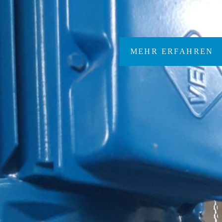
GiWA-Rechen
MEHR ERFAHREN
Erstellen von Pumpwerken 
die Wasser- und
Abwassertechnik