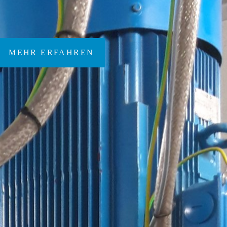
und Kunststoff
MEHR ERFAHREN
Wartung und Reparatur an
maschinentechnischen
richtungen von Klaerwerken