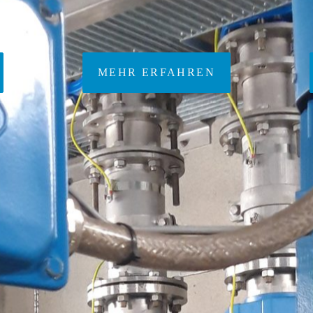
Edelstahl
MEHR ERFAHREN
fuer
Lieferung von Ersatzteilen fuer
Maschinentechnik kommunaler
Klaeranlagen
Ein